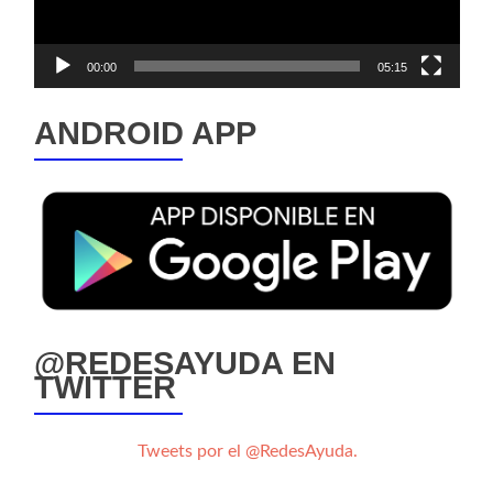
00:00
05:15
ANDROID APP
@REDESAYUDA EN
TWITTER
Tweets por el @RedesAyuda.