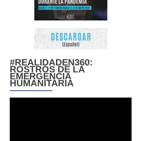
#REALIDADEN360:
ROSTROS DE LA
EMERGENCIA
HUMANITARIA
Reproductor
de
vídeo