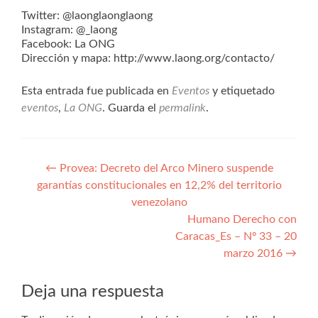
Twitter: @laonglaonglaong
Instagram: @_laong
Facebook: La ONG
Dirección y mapa: http://www.laong.org/contacto/
Esta entrada fue publicada en
Eventos
y etiquetado
eventos
,
La ONG
. Guarda el
permalink
.
Navegación
←
Provea: Decreto del Arco Minero suspende
garantías constitucionales en 12,2% del territorio
de
venezolano
entradas
Humano Derecho con
Caracas_Es – Nº 33 – 20
marzo 2016
→
Deja una respuesta