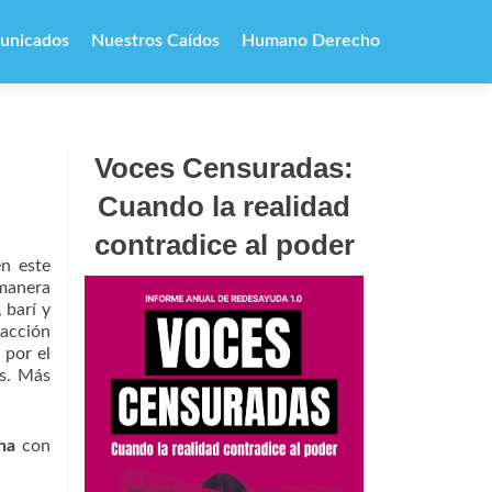
unicados
Nuestros Caídos
Humano Derecho
Voces Censuradas:
Cuando la realidad
contradice al poder
en este
 manera
 barí y
racción
 por el
as. Más
ha
con