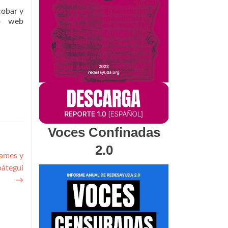
cobar y
io web
Voces Confinadas
2.0
rames y
oátegui
→