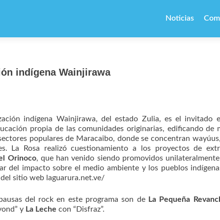
Ir
al
Noticias
Com
contenido
ón indígena Wainjirawa
zación indígena Wainjirawa, del estado Zulia, es el invitado 
ación propia de las comunidades originarias, edificando de
 sectores populares de Maracaibo, donde se concentran wayúus,
es. La Rosa realizó cuestionamiento a los proyectos de ext
el Orinoco
, que han venido siendo promovidos unilateralmente
esar del impacto sobre el medio ambiente y los pueblos indígen
del sitio web laguarura.net.ve/
pausas del rock en este programa son de
La Pequeña Revanc
yond” y
La Leche
con “Disfraz”.