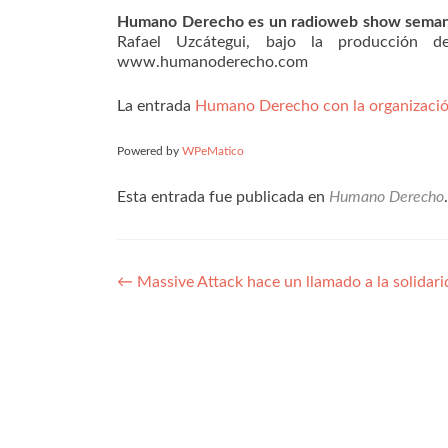
Humano Derecho es un radioweb show semanal
Rafael Uzcátegui, bajo la producción
www.humanoderecho.com
La entrada
Humano Derecho con la organizació
Powered by
WPeMatico
Esta entrada fue publicada en
Humano Derecho
Navegación
←
Massive Attack hace un llamado a la solidari
de
entradas