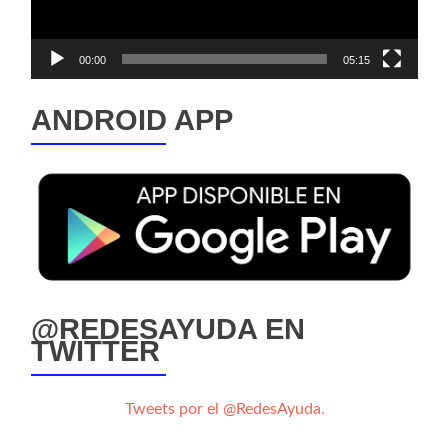
00:00
05:15
ANDROID APP
@REDESAYUDA EN
TWITTER
Tweets por el @RedesAyuda.