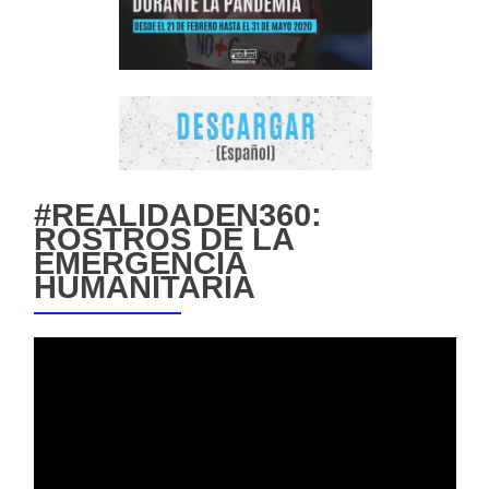
#REALIDADEN360:
ROSTROS DE LA
EMERGENCIA
HUMANITARIA
Reproductor
de
vídeo