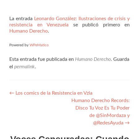
La entrada
Leonardo González: Ilustraciones de crisis y
resistencia en Venezuela
se publicó primero en
Humano Derecho
.
Powered by
WPeMatico
Esta entrada fue publicada en
Humano Derecho
. Guarda
el
permalink
.
Navegación
←
Los comics de la Resistencia en Vzla
Humano Derecho Records:
de
Disco Tu Voz Es Tu Poder
entradas
de @SinMordaza y
@RedesAyuda
→