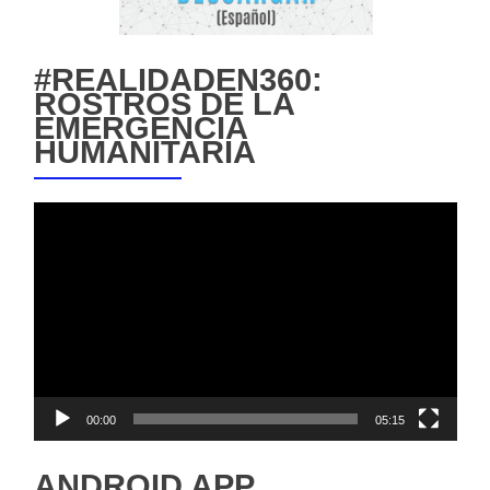
#REALIDADEN360:
ROSTROS DE LA
EMERGENCIA
HUMANITARIA
Reproductor
de
vídeo
00:00
05:15
ANDROID APP