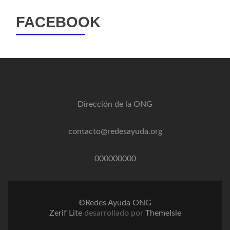
FACEBOOK
Dirección de la ONG
contacto@redesayuda.org
000000000
©Redes Ayuda ONG
Zerif Lite
desarrollado por
ThemeIsle