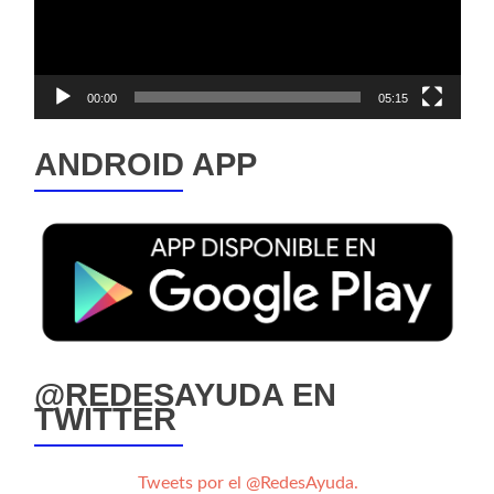
00:00
05:15
ANDROID APP
@REDESAYUDA EN
TWITTER
Tweets por el @RedesAyuda.