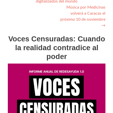
digitalizados del mundo
de
Música por Medicinas
entradas
volverá a Caracas el
próximo 10 de noviembre
→
Voces Censuradas: Cuando
la realidad contradice al
poder