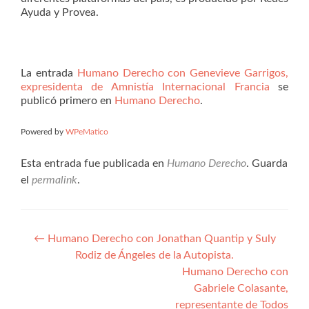
Ayuda y Provea.
La entrada
Humano Derecho con Genevieve Garrigos,
expresidenta de Amnistía Internacional Francia
se
publicó primero en
Humano Derecho
.
Powered by
WPeMatico
Esta entrada fue publicada en
Humano Derecho
. Guarda
el
permalink
.
Navegación
←
Humano Derecho con Jonathan Quantip y Suly
Rodiz de Ángeles de la Autopista.
de
Humano Derecho con
entradas
Gabriele Colasante,
representante de Todos