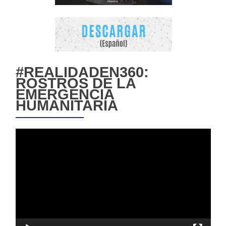
#REALIDADEN360:
ROSTROS DE LA
EMERGENCIA
HUMANITARIA
Reproductor
de
vídeo