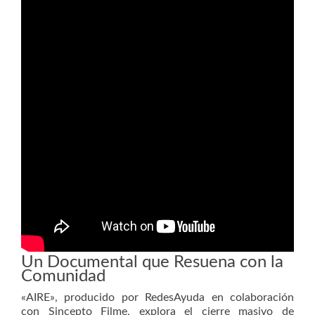
Un Documental que Resuena con la
Comunidad
«AIRE», producido por RedesAyuda en colaboración
con Sincepto Filme, explora el cierre masivo de