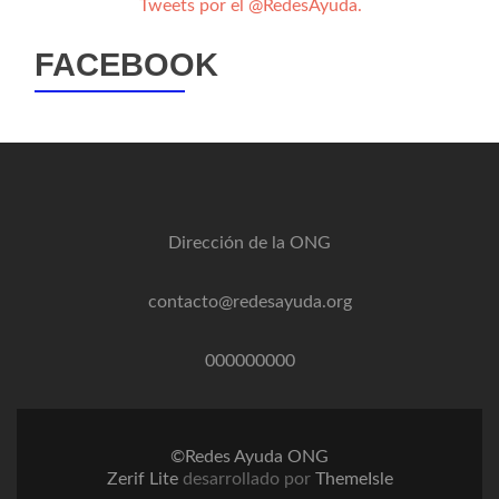
Tweets por el @RedesAyuda.
FACEBOOK
Dirección de la ONG
contacto@redesayuda.org
000000000
©Redes Ayuda ONG
Zerif Lite
desarrollado por
ThemeIsle