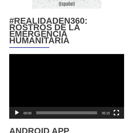
#REALIDADEN360:
ROSTROS DE LA
EMERGENCIA
HUMANITARIA
Reproductor
de
vídeo
00:00
05:15
ANDROID APP