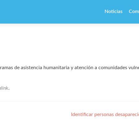
Ir
al
Noticias
Com
contenido
gramas de asistencia humanitaria y atención a comunidades vuln
link
.
Identificar personas desaparec