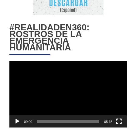
#REALIDADEN360:
ROSTROS DE LA
EMERGENCIA
HUMANITARIA
Reproductor
de
vídeo
00:00
05:15