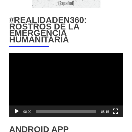
#REALIDADEN360:
ROSTROS DE LA
EMERGENCIA
HUMANITARIA
Reproductor
de
vídeo
00:00
05:15
ANDROID APP