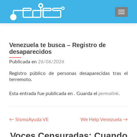
CAMBI
Venezuela te busca – Registro de
desaparecidos
Publicada en
26/06/2026
Registro público de personas desaparecidas tras el
terremoto.
Esta entrada fue publicada en . Guarda el
permalink
.
Navegación
←
SismoAyuda VE
We Help Venezuela
→
de
Voces Censuradas: Cuando