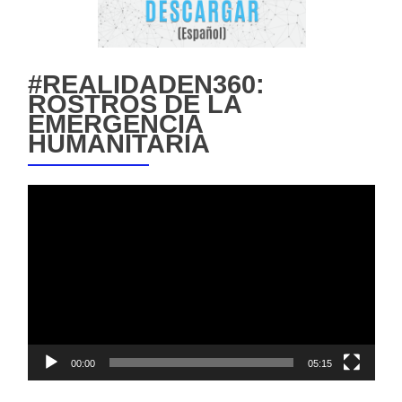
#REALIDADEN360:
ROSTROS DE LA
EMERGENCIA
HUMANITARIA
Reproductor
de
vídeo
00:00
05:15