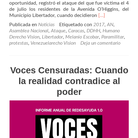
oportunidad, registró el ataque del que fue víctima el 4
de julio los residentes de la Avenida O’Higgins, del
Leer
Municipio Libertador, cuando decidieron
[…]
másAsí
Publicada en
Noticias
Etiquetado con
2017
,
AN
,
fue
Asamblea Nacional
,
Ataque
,
Caracas
,
DDHH
,
Humano
el
Derecho Vision
,
Libertador
,
Melanio Escobar
,
Paramilitar
,
ataque
protestas
,
Venezuelarecho Vision
Deja un comentario
paramilitar
en
Montalbán
el
Voces Censuradas: Cuando
#4JUL
la realidad contradice al
poder