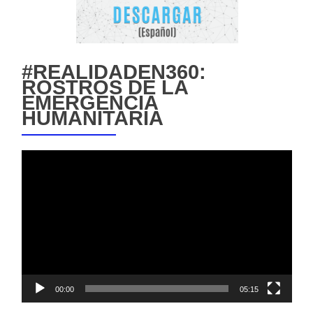
#REALIDADEN360:
ROSTROS DE LA
EMERGENCIA
HUMANITARIA
Reproductor
de
vídeo
00:00
05:15