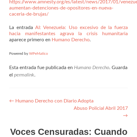
https://www.amnesty.org/es/latest/news/2017/01/venezue
aumentan-detenciones-de-opositores-en-nueva-
caceria-de-brujas/
La entrada
AI: Venezuela: Uso excesivo de la fuerza
hacia manifestantes agrava la crisis humanitaria
aparece primero en
Humano Derecho
.
Powered by
WPeMatico
Esta entrada fue publicada en
Humano Derecho
. Guarda
el
permalink
.
Navegación
←
Humano Derecho con Diario Adopta
Abuso Policial Abril 2017
de
→
entradas
Voces Censuradas: Cuando