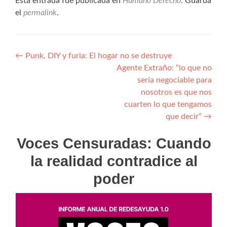
Esta entrada fue publicada en
Humano Derecho
. Guarda
el
permalink
.
Navegación
←
Punk, DIY y furia: El hogar no se destruye
Agente Extraño: “lo que no
de
sería negociable para
entradas
nosotros es que nos
cuarten lo que tengamos
que decir”
→
Voces Censuradas: Cuando
la realidad contradice al
poder