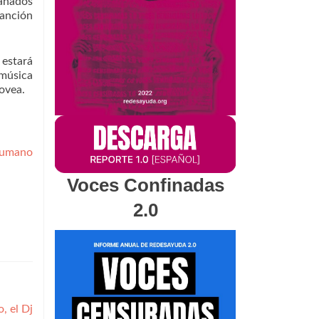
pañados
canción
 estará
música
ovea.
umano
Voces Confinadas
2.0
, el Dj