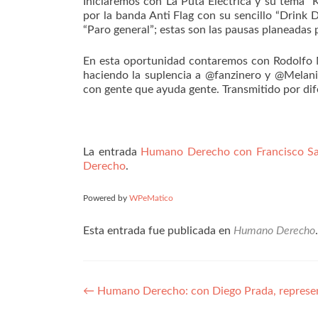
Iniciaremos con La Puta Eléctrica y su tema
por la banda Anti Flag con su sencillo “Drink
“Paro general”; estas son las pausas planead
En esta oportunidad contaremos con Rodolfo 
haciendo la suplencia a @fanzinero y @Mela
con gente que ayuda gente. Transmitido por dif
La entrada
Humano Derecho con Francisco Sa
Derecho
.
Powered by
WPeMatico
Esta entrada fue publicada en
Humano Derecho
Navegación
←
Humano Derecho: con Diego Prada, represen