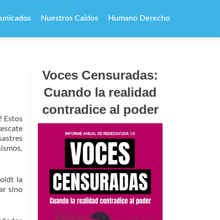
unicados
Nuestros Caídos
Humano Derecho
Voces Censuradas:
Cuando la realidad
contradice al poder
? Estos
escate
sastres
sismos,
oldt la
ar sino