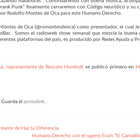
 “Kazando malandras”; Continuaremos con buena música, acom
 Drank Punk” finalmente cerraremos con Código neurótico y su 
as por Rodolfo Montes de Oca para este Humano Derecho.
Montes de Oca (@romontesdeoca) como presentador, el cual le
nioBar. Somos el radioweb show semanal que mezcla la buena 
erentes plataformas del país, es producido por Redes Ayuda y Pr
á, representante de Rescate Humbolt
se publicó primero en
H
. Guarda el
permalink
.
tante de Haz la Diferencia
Humano Derecho con el rapero Eriah “El Carnalito