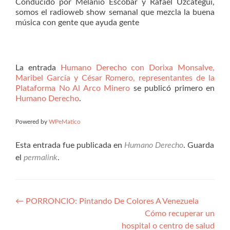
Conducido por Melanio Escobar y Rafael Uzcátegui,
somos el radioweb show semanal que mezcla la buena
música con gente que ayuda gente
La entrada
Humano Derecho con Dorixa Monsalve,
Maribel García y César Romero, representantes de la
Plataforma No Al Arco Minero
se publicó primero en
Humano Derecho
.
Powered by
WPeMatico
Esta entrada fue publicada en
Humano Derecho
. Guarda
el
permalink
.
Navegación
←
PORRONCIO: Pintando De Colores A Venezuela
Cómo recuperar un
de
hospital o centro de salud