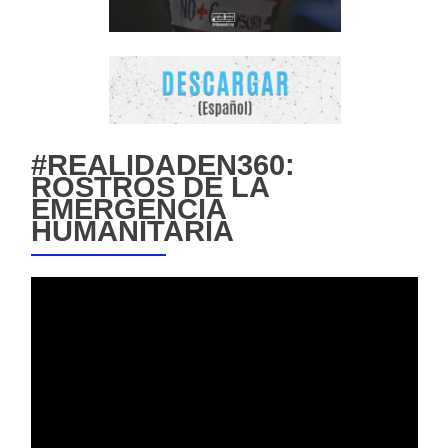
#REALIDADEN360:
ROSTROS DE LA
EMERGENCIA
HUMANITARIA
Reproductor
de
vídeo