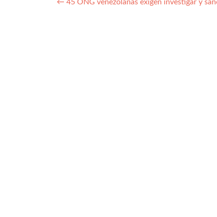
Navegación
←
45 ONG venezolanas exigen investigar y san
de
entradas