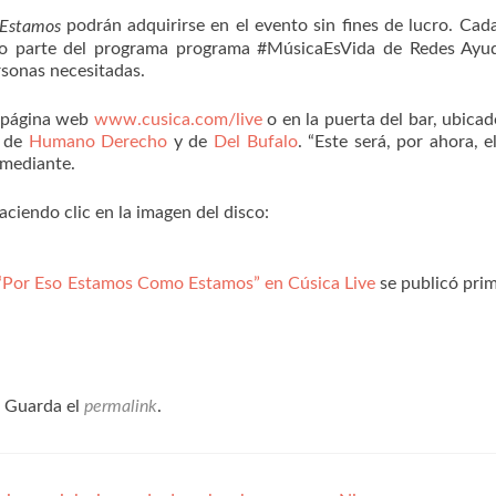
podrán adquirirse en el evento sin fines de lucro. Cad
 Estamos
o parte del programa programa #MúsicaEsVida de Redes Ayud
sonas necesitadas.
a página web
www.cusica.com/live
o en la puerta del bar, ubicad
s de
Humano Derecho
y de
Del Bufalo
. “Este será, por ahora, e
omediante.
ciendo clic en la imagen del disco:
 “Por Eso Estamos Como Estamos” en Cúsica Live
se publicó pri
. Guarda el
permalink
.