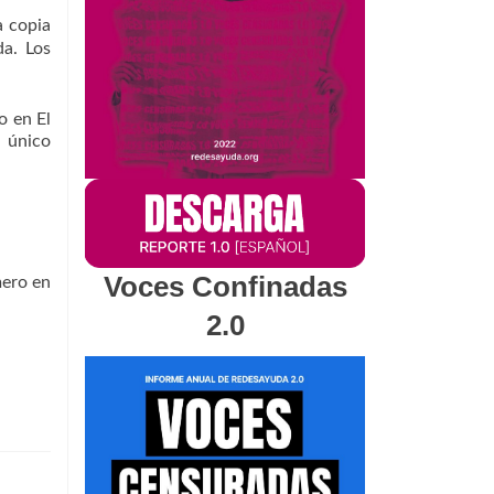
a copia
a. Los
o en El
l único
Voces Confinadas
mero en
2.0