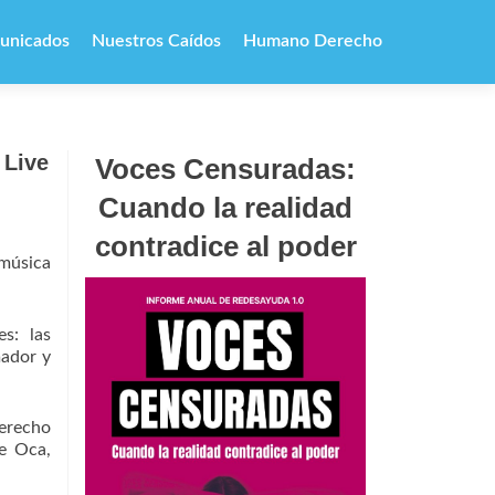
unicados
Nuestros Caídos
Humano Derecho
 Live
Voces Censuradas:
Cuando la realidad
contradice al poder
 música
s: las
mador y
erecho
e Oca,