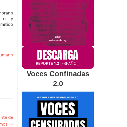
mbrano
nero y
smitido
umano
Voces Confinadas
2.0
nte de
imos
→