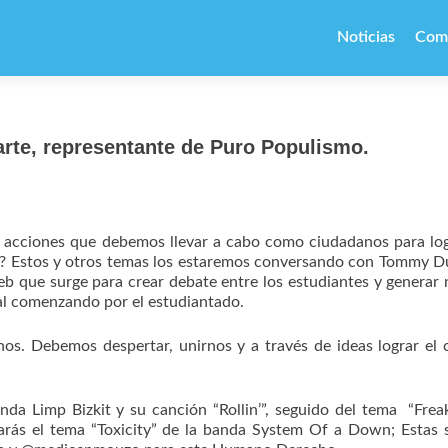
Ir
al
Noticias
Com
contenido
e, representante de Puro Populismo.
 acciones que debemos llevar a cabo como ciudadanos para lo
n? Estos y otros temas los estaremos conversando con Tommy D
b que surge para crear debate entre los estudiantes y generar
al comenzando por el estudiantado.
s. Debemos despertar, unirnos y a través de ideas lograr el
nda Limp Bizkit y su canción “Rollin’”, seguido del tema “Fre
arás el tema “Toxicity” de la banda System Of a Down; Estas 