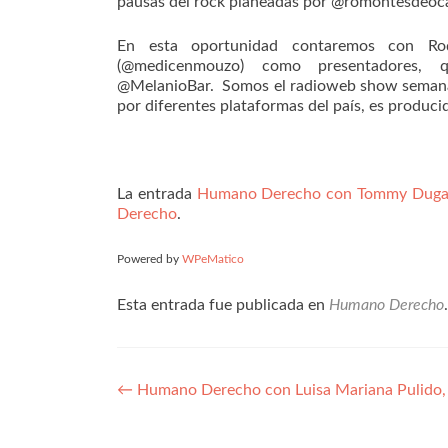
pausas del rock planeadas por @romontesdeo
En esta oportunidad contaremos con R
(@medicenmouzo) como presentadores, 
@MelanioBar. Somos el radioweb show semanal
por diferentes plataformas del país, es produc
La entrada
Humano Derecho con Tommy Dugart
Derecho
.
Powered by
WPeMatico
Esta entrada fue publicada en
Humano Derecho
Navegación
←
Humano Derecho con Luisa Mariana Pulido,
de