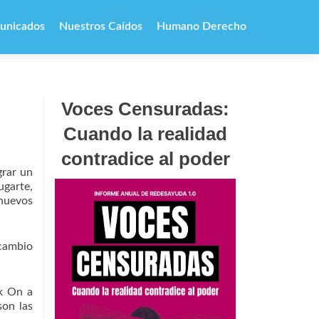
unicados
Nuestros Caídos
Humano Derecho
Voces Censuradas:
Cuando la realidad
contradice al poder
grar un
ugarte,
 nuevos
 cambio
ak On a
son las