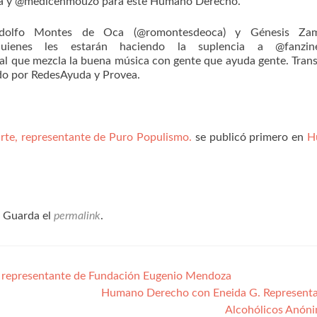
ca y @medicenmouzo para este Humano Derecho.
odolfo Montes de Oca (@romontesdeoca) y Génesis Za
quienes les estarán haciendo la suplencia a @fanzi
 que mezcla la buena música con gente que ayuda gente. Tran
ido por RedesAyuda y Provea.
e, representante de Puro Populismo.
se publicó primero en
H
. Guarda el
permalink
.
 representante de Fundación Eugenio Mendoza
Humano Derecho con Eneida G. Representa
Alcohólicos Anón