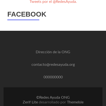
Tweets por el @RedesAyuda.
FACEBOOK
Dirección de la ONG
contacto@redesayuda.org
000000000
©Redes Ayuda ONG
Zerif Lite
desarrollado por
ThemeIsle