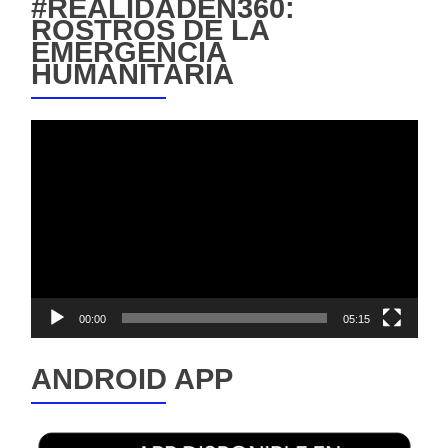
#REALIDADEN360:
ROSTROS DE LA
EMERGENCIA
HUMANITARIA
Reproductor
de
vídeo
00:00
05:15
ANDROID APP