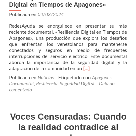
Digital en Tiempos de Apagones»
Publicada en
04/03/2024
RedesAyuda se enorgullece en presentar su más
reciente documental, «Resiliencia Digital en Tiempos de
Apagones», una producción que explora los desafíos
que enfrentan los venezolanos para mantenerse
conectados y seguros en medio de frecuentes
interrupciones del servicio eléctrico. Este documental
aborda la importancia de la seguridad digital y la
Leer
adaptación de la comunidad en un
[…]
másRedesAyuda
Publicada en
Noticias
Etiquetado con
Apagones
,
estrena:
Documental
,
Resiliencia
,
Seguridad Digital
Deja un
«Resiliencia
comentario
Digital
en
Tiempos
de
Voces Censuradas: Cuando
Apagones»
la realidad contradice al