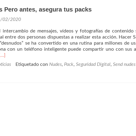
 Pero antes, asegura tus packs
4/02/2020
yuda
el intercambio de mensajes, vídeos y fotografías de contenido 
al entre dos personas dispuestas a realizar esta acción. Hacer S
“desnudos” se ha convertido en una rutina para millones de us
ona con un teléfono inteligente puede compartir uno con sus 
Leer
[…]
más#SendNudes
ticias
Etiquetado con
Nudes
,
Pack
,
Seguridad Digital
,
Send nudes
Pero
antes,
asegura
tus
packs