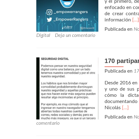
y el primero, d
enfocado en com
de crear contra
Lee
información
[…]
má
Publicada en
No
pre
Digital
Deja un comentario
Th
Em
Ra
170 partipa
Publicada en
1
Desde 2016 en 
y uno de sus pr
cómo la dict
documentando l
Leer
Nicolás
[…]
más170
Publicada en
No
partipa
comentario
en
el
primer