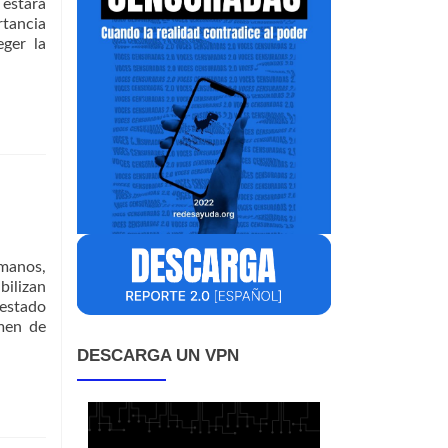
 estará
rtancia
eger la
umanos,
bilizan
estado
imen de
DESCARGA UN VPN