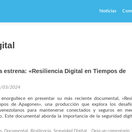
Ir
al
Noticias
Com
contenido
ital
estrena: «Resiliencia Digital en Tiempos de
4/03/2024
enorgullece en presentar su más reciente documental, «Resi
empos de Apagones», una producción que explora los desafí
 venezolanos para mantenerse conectados y seguros en me
co. Este documental aborda la importancia de la seguridad digit
uda
s
,
Documental
,
Resiliencia
,
Seguridad Digital
Deja un comentario