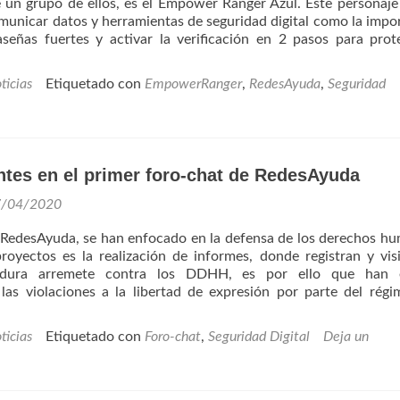
e un grupo de ellos, es el Empower Ranger Azul. Este personaje
unicar datos y herramientas de seguridad digital como la impo
señas fuertes y activar la verificación en 2 pasos para prot
r
sRedesAyuda
ticias
Etiquetado con
EmpowerRanger
,
RedesAyuda
,
Seguridad
senta:
e
power
ngers
ntes en el primer foro-chat de RedesAyuda
7/04/2020
RedesAyuda, se han enfocado en la defensa de los derechos h
oyectos es la realización de informes, donde registran y visi
adura arremete contra los DDHH, es por ello que han 
as violaciones a la libertad de expresión por parte del rég
ticias
Etiquetado con
Foro-chat
,
Seguridad Digital
Deja un
ntes