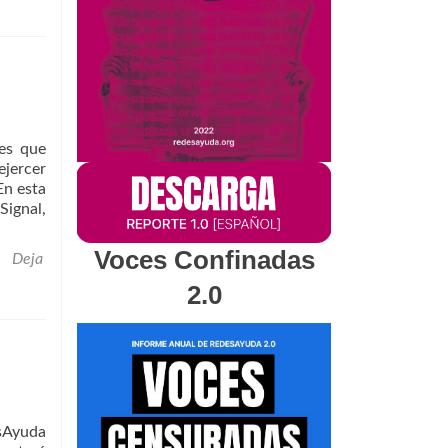
es que
ejercer
En esta
Signal,
Voces Confinadas
Deja
2.0
sAyuda