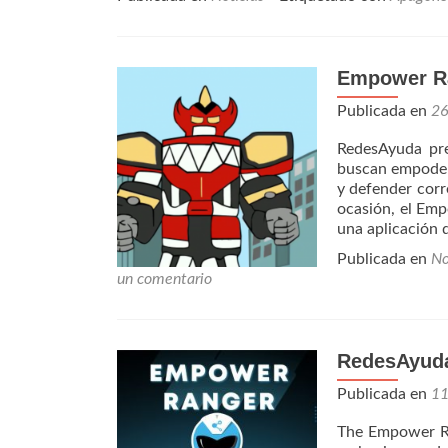
estrena:
«Resiliencia
Digital
en
Empower R
Tiempos
de
Publicada en
2
Apagones»
RedesAyuda pr
buscan empodera
y defender corr
ocasión, el Emp
una aplicación 
Publicada en
No
un comentario
RedesAyuda
Publicada en
1
The Empower Ra