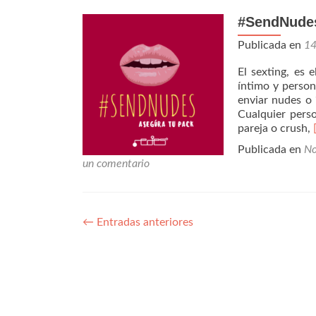
foro-
#SendNudes
chat
de
Publicada en
1
RedesA
El sexting, es 
íntimo y person
enviar nudes o 
Cualquier pers
pareja o crush,
Publicada en
No
un comentario
←
Entradas anteriores