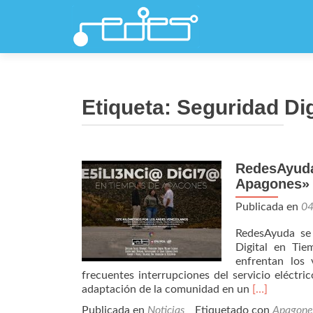
Etiqueta:
Seguridad Dig
RedesAyuda 
Navegación
Apagones»
de
Publicada en
0
entradas
RedesAyuda se 
Digital en Ti
enfrentan los
frecuentes interrupciones del servicio eléctri
Leer
adaptación de la comunidad en un
[…]
másRedesAy
Publicada en
Noticias
Etiquetado con
Apagone