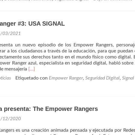
anger #3: USA SIGNAL
6/03/2021
esenta un nuevo episodio de los Empower Rangers, personaj
r a los ciudadanos a través de la educación, para que puedan 
ectamente sus derechos tanto en el mundo físico como digital. 
ower Ranger azul, especialista en seguridad digital, habló sobre 
Leer
de mensajería
[…]
másEmpower
ticias
Etiquetado con
Empower Ranger
,
Seguridad Digital
,
Signal
Ranger
#3:
USA
SIGNAL
 presenta: The Empower Rangers
1/12/2020
ngers es una creación animada pensada y ejecutada por Rede