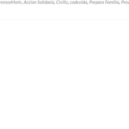
Por
emosMorir
,
Accion Solidaria
,
Civilis
,
codevida
,
Prepara Familia
,
Pro
La
Vida”:
Los
Pacientes
Exigieron
Medicinas
E
Insumos
Para
Salvar
Sus
Vidas
–
#NoQueremosMorir