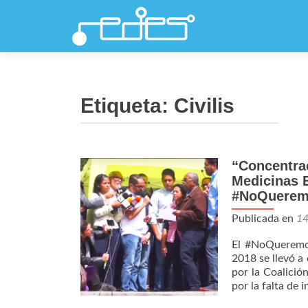
Etiqueta:
Civilis
“Concentrac
Medicinas 
#NoQuerem
Publicada en
1
El #NoQueremosM
2018 se llevó a
por la Coalició
por la falta de