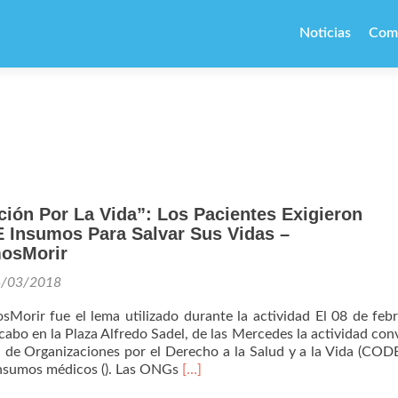
Ir
al
Noticias
Com
contenido
ión Por La Vida”: Los Pacientes Exigieron
E Insumos Para Salvar Sus Vidas –
osMorir
4/03/2018
orir fue el lema utilizado durante la actividad El 08 de feb
 cabo en la Plaza Alfredo Sadel, de las Mercedes la actividad co
n de Organizaciones por el Derecho a la Salud y a la Vida (CO
Leer
 insumos médicos (). Las ONGs
[…]
más“Concentración