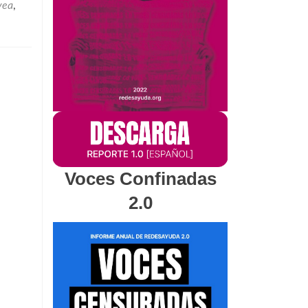
vea
,
Voces Confinadas
2.0