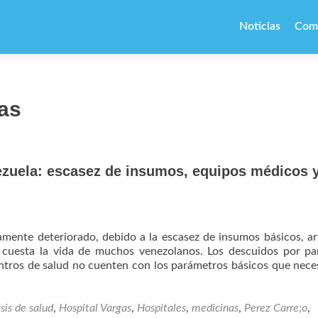
Ir
al
Noticias
Com
contenido
as
zuela: escasez de insumos, equipos médicos 
amente deteriorado, debido a la escasez de insumos básicos, ar
cuesta la vida de muchos venezolanos. Los descuidos por par
ntros de salud no cuenten con los parámetros básicos que nece
isis de salud
,
Hospital Vargas
,
Hospitales
,
medicinas
,
Perez Carre;o
,