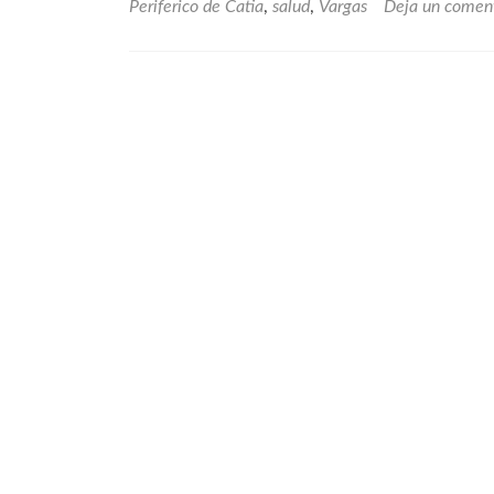
en
Periferico de Catia
,
salud
,
Vargas
Deja un comen
Venezuela:
escasez
de
insumos,
equipos
médicos
y
medicamentos