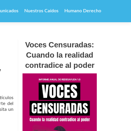
unicados
Nuestros Caídos
Humano Derecho
Voces Censuradas:
Cuando la realidad
contradice al poder
y
tículos
te del
sita un