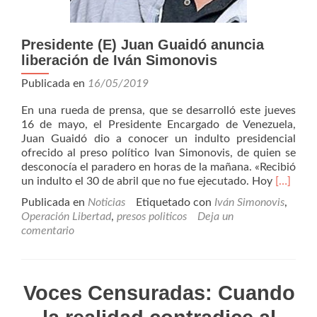
Presidente (E) Juan Guaidó anuncia
liberación de Iván Simonovis
Publicada en
16/05/2019
En una rueda de prensa, que se desarrolló este jueves
16 de mayo, el Presidente Encargado de Venezuela,
Juan Guaidó dio a conocer un indulto presidencial
ofrecido al preso político Ivan Simonovis, de quien se
desconocía el paradero en horas de la mañana. «Recibió
Leer
un indulto el 30 de abril que no fue ejecutado. Hoy
[…]
másPres
Publicada en
Noticias
Etiquetado con
Iván Simonovis
,
(E)
Operación Libertad
,
presos politicos
Deja un
Juan
comentario
Guaidó
anuncia
liberaci
de
Voces Censuradas: Cuando
Iván
Simonov