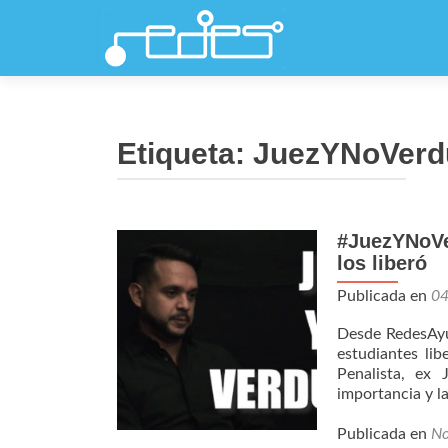
Etiqueta:
JuezYNoVerd
#JuezYNoVe
los liberó
Publicada en
0
Desde RedesAyu
estudiantes li
Penalista, ex 
importancia y l
Publicada en
No