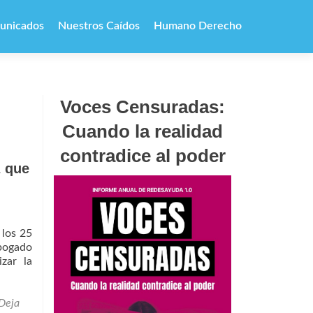
unicados
Nuestros Caídos
Humano Derecho
Voces Censuradas:
Cuando la realidad
contradice al poder
z que
 los 25
Abogado
izar la
r
s#JuezYNoVerdugo
Deja