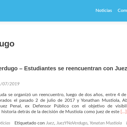
Ir
al
Noticias
Com
contenido
ugo
rdugo – Estudiantes se reencuentran con Jue
4/07/2019
da se organizó un reencuentro, luego de dos años, entre 4 de
berados el pasado 2 de julio de 2017 y Yonathan Mustiola, 
Juez Penal, ex Defensor Público con el objetivo de visibil
Lee
a historia detrás de la decisión de Mustiola como juez de este
[…]
má
–
ticias
Etiquetado con
Juez
,
JuezYNoVerdugo
,
Yonatan Mustiola