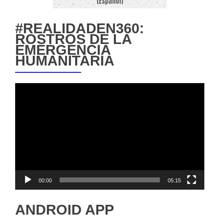
#REALIDADEN360:
ROSTROS DE LA
EMERGENCIA
HUMANITARIA
Reproductor
de
vídeo
00:00
05:15
ANDROID APP