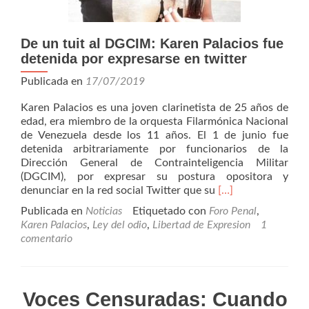
De un tuit al DGCIM: Karen Palacios fue
detenida por expresarse en twitter
Publicada en
17/07/2019
Karen Palacios es una joven clarinetista de 25 años de
edad, era miembro de la orquesta Filarmónica Nacional
de Venezuela desde los 11 años. El 1 de junio fue
detenida arbitrariamente por funcionarios de la
Dirección General de Contrainteligencia Militar
(DGCIM), por expresar su postura opositora y
Leer
denunciar en la red social Twitter que su
[…]
másDe
Publicada en
Noticias
Etiquetado con
Foro Penal
,
un
Karen Palacios
,
Ley del odio
,
Libertad de Expresion
1
tuit
comentario
al
DGCIM:
Karen
Palacios
Voces Censuradas: Cuando
fue