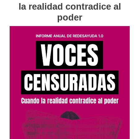
detenida
la realidad contradice al
por
expresarse
poder
en
twitter