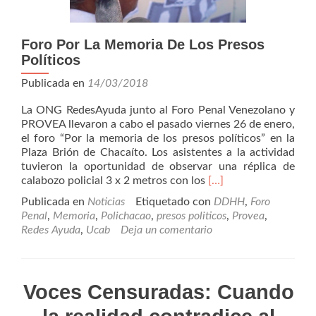
Foro Por La Memoria De Los Presos
Políticos
Publicada en
14/03/2018
La ONG RedesAyuda junto al Foro Penal Venezolano y
PROVEA llevaron a cabo el pasado viernes 26 de enero,
el foro “Por la memoria de los presos políticos” en la
Plaza Brión de Chacaíto. Los asistentes a la actividad
tuvieron la oportunidad de observar una réplica de
Leer
calabozo policial 3 x 2 metros con los
[…]
másForo
Publicada en
Noticias
Etiquetado con
DDHH
,
Foro
Por
Penal
,
Memoria
,
Polichacao
,
presos politicos
,
Provea
,
La
Redes Ayuda
,
Ucab
Deja un comentario
Memoria
De
Los
Presos
Voces Censuradas: Cuando
Políticos