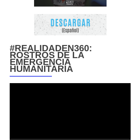
#REALIDADEN360:
ROSTROS DE LA
EMERGENCIA
HUMANITARIA
Reproductor
de
vídeo