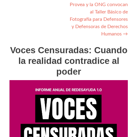
de
Provea y la ONG convocan
entradas
al Taller Básico de
Fotografía para Defensores
y Defensoras de Derechos
Humanos
→
Voces Censuradas: Cuando
la realidad contradice al
poder