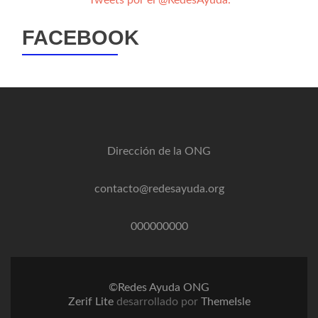
Tweets por el @RedesAyuda.
FACEBOOK
Dirección de la ONG
contacto@redesayuda.org
000000000
©Redes Ayuda ONG
Zerif Lite
desarrollado por
ThemeIsle