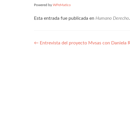
Powered by
WPeMatico
Esta entrada fue publicada en
Humano Derecho
Navegación
←
Entrevista del proyecto Mvsas con Daniela
de
entradas