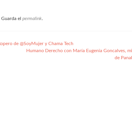
. Guarda el
permalink
.
 Ropero de @SoyMujer y Chama Tech
Humano Derecho con María Eugenia Goncalves, m
de Pana