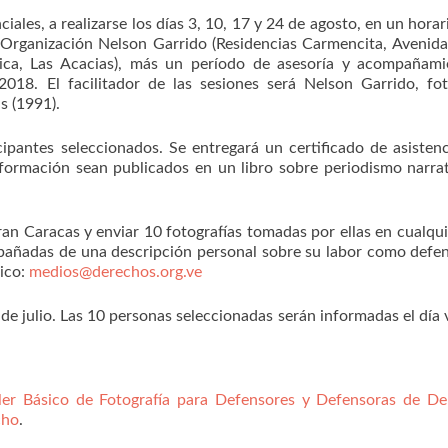
iales, a realizarse los días 3, 10, 17 y 24 de agosto, en un horar
a Organización Nelson Garrido (Residencias Carmencita, Avenid
rica, Las Acacias), más un período de asesoría y acompañami
018. El facilitador de las sesiones será Nelson Garrido, fo
s (1991).
icipantes seleccionados. Se entregará un certificado de asistenc
 formación sean publicados en un libro sobre periodismo narra
ran Caracas y enviar 10 fotografías tomadas por ellas en cualqui
mpañadas de una descripción personal sobre su labor como defe
nico:
medios@derechos.org.ve
 de julio. Las 10 personas seleccionadas serán informadas el día 
er Básico de Fotografía para Defensores y Defensoras de De
cho
.