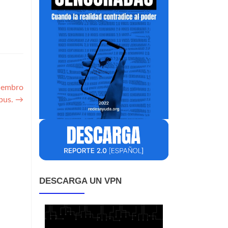
iembro
bus.
→
DESCARGA UN VPN