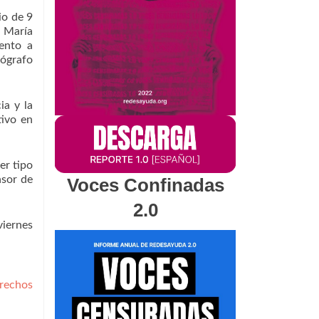
io de 9
a María
ento a
tógrafo
ia y la
tivo en
er tipo
nsor de
Voces Confinadas
2.0
viernes
rechos