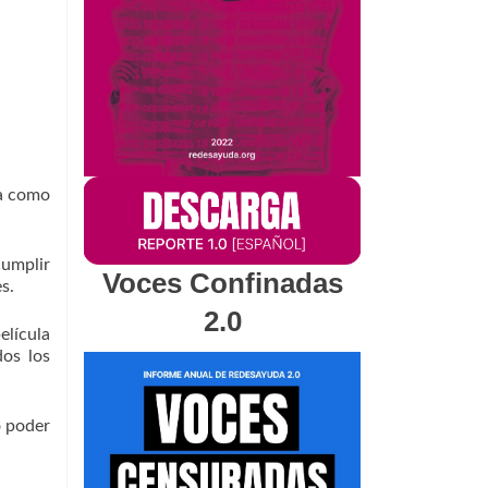
na como
cumplir
Voces Confinadas
es.
2.0
elícula
dos los
o poder