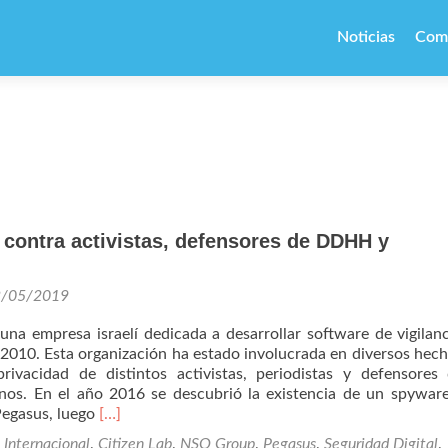
Ir
al
Noticias
Com
contenido
contra activistas, defensores de DDHH y
8/05/2019
a empresa israelí dedicada a desarrollar software de vigilan
2010. Esta organización ha estado involucrada en diversos hec
privacidad de distintos activistas, periodistas y defensores
os. En el año 2016 se descubrió la existencia de un spyware
Leer
Pegasus, luego
[…]
másNSO
 Internacional
,
Citizen Lab
,
NSO Group
,
Pegasus
,
Seguridad Digital
,