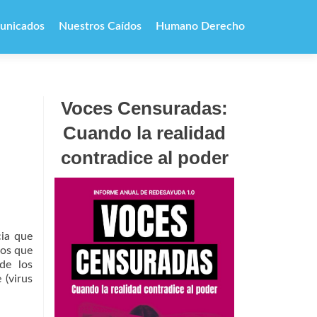
unicados
Nuestros Caídos
Humano Derecho
Voces Censuradas:
Cuando la realidad
contradice al poder
cia que
hos que
 de los
 (virus