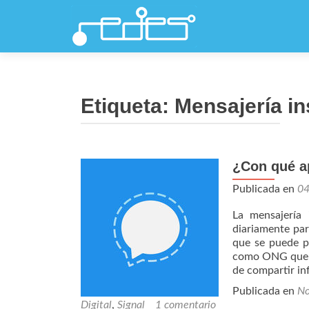
Etiqueta:
Mensajería i
¿Con qué a
Publicada en
0
La mensajería 
diariamente par
que se puede p
como ONG que d
de compartir in
Publicada en
No
Digital
,
Signal
1 comentario