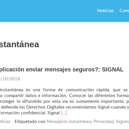
Ir
al
Noticias
Com
contenido
nstantánea
plicación enviar mensajes seguros?: SIGNAL
4/10/2018
instantánea es una forma de comunicación rápida, que se u
a compartir datos e información. Conocer las diferentes forma
roteger lo difundido por esta vía es sumamente importante, p
efiende los Derechos Digitales recomendamos Signal cuando s
Leer
formación confidencial. Signal
[…]
más¿Con
ticias
Etiquetado con
Mensajería instantánea
,
Privacidad
,
Seguri
qué