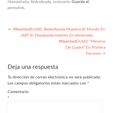
Humanitaria
,
RedesAyuda
,
venezuela
. Guarda el
permalink
.
Navegación
←
#RealidadEn360: RedesAyuda Muestra Al Mundo En
360° El Desabastecimiento En Venezuela
de
#RealidadEn360: “Mineros
entradas
De Guaire” En Primera
Persona
→
Deja una respuesta
Tu dirección de correo electrónico no será publicada.
Los campos obligatorios están marcados con
*
Comentario
*