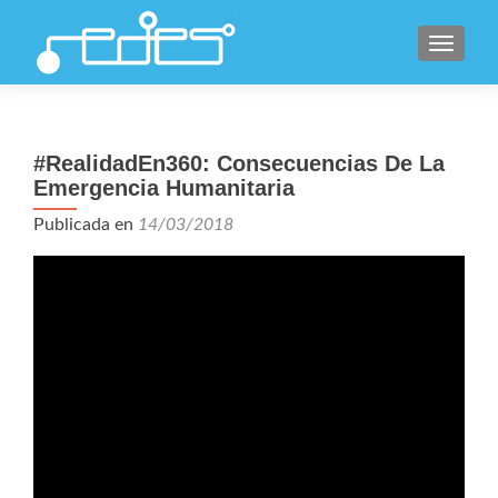
CAMBI
#RealidadEn360: Consecuencias De La
Emergencia Humanitaria
Publicada en
14/03/2018