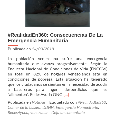
#RealidadEn360: Consecuencias De La
Emergencia Humanitaria
Publicada en
14/03/2018
La población venezolana sufre una emergencia
humanitaria que avanza progresivamente. Según la
Encuesta Nacional de Condiciones de Vida (ENCOVI)
en total un 82% de hogares venezolanos está en
condiciones de pobreza. Esta situación ha generado
que los ciudadanos se sientan en la necesidad de acudir
a basureros para ingerir desperdicios que les
Leer
“alimenten”. RedesAyuda ONG
[…]
más#RealidadEn360:
Publicada en
Noticias
Etiquetado con
#RealidadEn360
,
Consecuencias
Comer de la basura
,
DDHH
,
Emergencia Humanitaria
,
De
RedesAyuda
,
venezuela
Deja un comentario