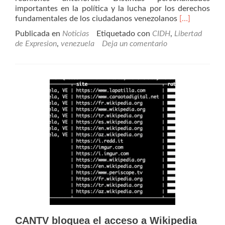
importantes en la política y la lucha por los derechos
Leer
fundamentales de los ciudadanos venezolanos
[…]
másMedidas
Publicada en
Noticias
Etiquetado con
CIDH
,
Libertad
cautelares
de Expresion
,
venezuela
Deja un comentario
durante
la
audiencia
de
la
CIDH
CANTV bloquea el acceso a Wikipedia