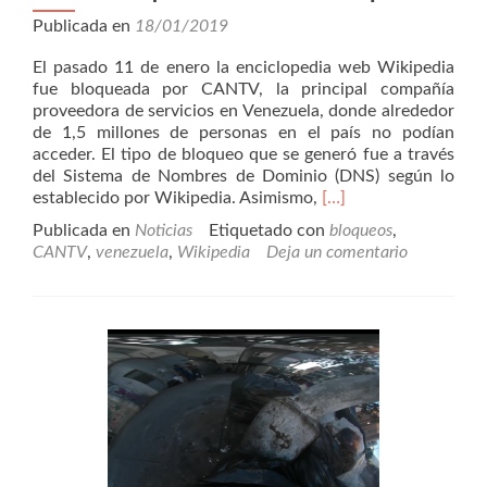
Publicada en
18/01/2019
El pasado 11 de enero la enciclopedia web Wikipedia
fue bloqueada por CANTV, la principal compañía
proveedora de servicios en Venezuela, donde alrededor
de 1,5 millones de personas en el país no podían
acceder. El tipo de bloqueo que se generó fue a través
del Sistema de Nombres de Dominio (DNS) según lo
Leer
establecido por Wikipedia. Asimismo,
[…]
másCANTV
Publicada en
Noticias
Etiquetado con
bloqueos
,
bloquea
CANTV
,
venezuela
,
Wikipedia
Deja un comentario
el
acceso
a
Wikipedia