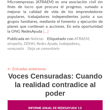
Microempresas (ATRAEM) es una asociación civil sin
fines de lucro que procura el progreso, sumado a
mejorar la calidad de vida de los emprendedores
populares, trabajadores independientes junto a sus
grupos familiares, mediante el fomento y ejecución de
planes que conllevan a acciones. En esta oportunidad
Leer
la ONG RedesAyuda
[…]
másAtropellos
Publicada en
Noticias
Etiquetado con
ATRAEM
,
a
atropello
,
DDHH
,
Redes Ayuda
,
trabajadores
,
los
venezuela
Deja un comentario
trabajadores
independientes
y
familiares
←
Entradas anteriores
Voces Censuradas: Cuando
la realidad contradice al
poder