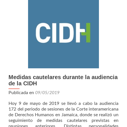
país
con
el
internet
más
lento
del
continente
Medidas cautelares durante la audiencia
de la CIDH
Publicada en
09/05/2019
Hoy 9 de mayo de 2019 se llevó a cabo la audiencia
172 del periodo de sesiones de la Corte interamericana
de Derechos Humanos en Jamaica, donde se realizó un
seguimiento de medidas cautelares previstas en
reuniones anteriores. Distintas personalidades