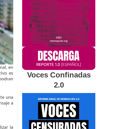
nal, en
Voces Confinadas
tivo es
 podran
2.0
nte una
nsaje a
izar la