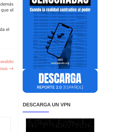
 además
 que el
da el
swaldo
anos
→
DESCARGA UN VPN